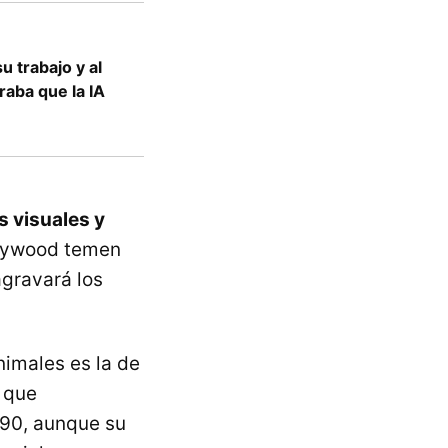
u trabajo y al
eraba que la IA
s visuales y
llywood temen
agravará los
imales es la de
 que
990, aunque su