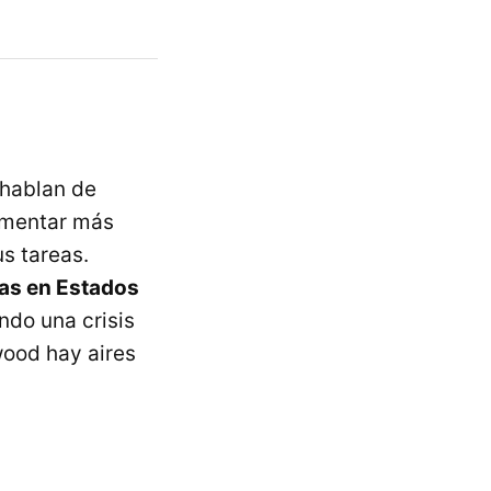
 hablan de
ementar más
us tareas.
das en Estados
ndo una crisis
wood hay aires