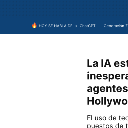
HOY SE HABLA DE
ChatGPT
Generación Z
La IA es
inesper
agentes 
Hollyw
El uso de te
puestos de 