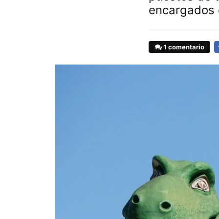
encargados d
1 comentario
F