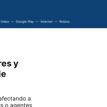
 Video
Google Play
Internet
Roblox
res y
de
 afectando a
es o agentes