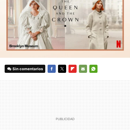
Sin comentarios
FACEBOOK
TWITTER
FLIPBOARD
E-
WHATSAPP
MAIL