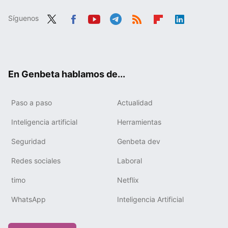
Síguenos
Twit
Fac
You
Tele
RSS
Flip
Link
ter
ebo
tub
gra
boa
edIn
ok
e
m
rd
En Genbeta hablamos de...
Paso a paso
Actualidad
Inteligencia artificial
Herramientas
Seguridad
Genbeta dev
Redes sociales
Laboral
timo
Netflix
WhatsApp
Inteligencia Artificial