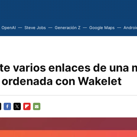
OpenAI
Steve Jobs
Generación Z
Google Maps
Androi
e varios enlaces de una
y ordenada con Wakelet
FACEBOOK
TWITTER
FLIPBOARD
E-
MAIL