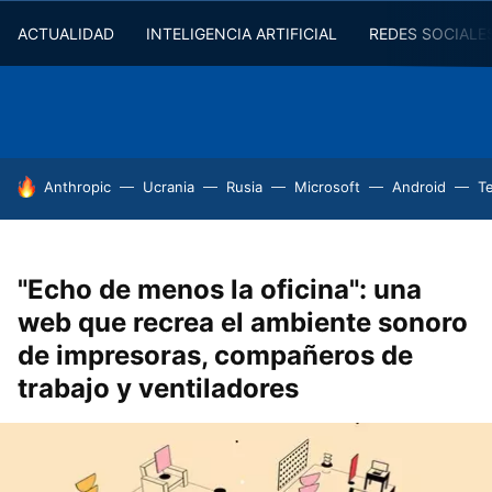
ACTUALIDAD
INTELIGENCIA ARTIFICIAL
REDES SOCIALE
HOY SE HABLA DE
Anthropic
Ucrania
Rusia
Microsoft
Android
T
"Echo de menos la oficina": una
web que recrea el ambiente sonoro
de impresoras, compañeros de
trabajo y ventiladores