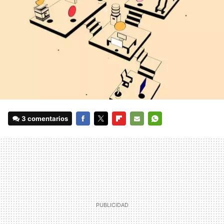
3 comentarios
FACEBOOK
TWITTER
FLIPBOARD
E-
WHATSAPP
MAIL