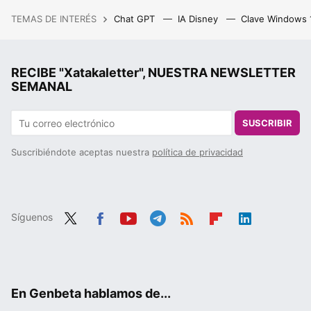
TEMAS DE INTERÉS
Chat GPT
IA Disney
Clave Windows
RECIBE "Xatakaletter", NUESTRA NEWSLETTER
SEMANAL
SUSCRIBIR
Suscribiéndote aceptas nuestra
política de privacidad
Síguenos
Twit
Fac
You
Tele
RSS
Flip
Link
ter
ebo
tub
gra
boa
edIn
ok
e
m
rd
En Genbeta hablamos de...