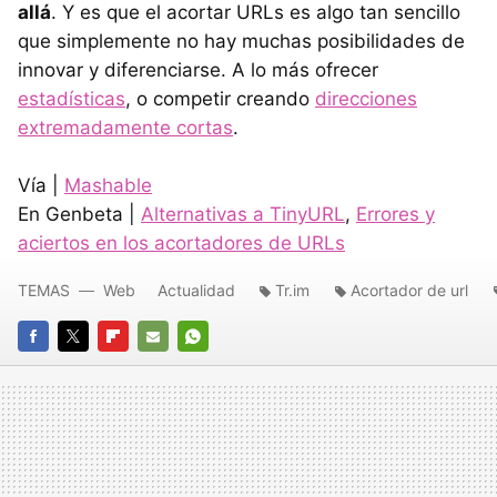
allá
. Y es que el acortar URLs es algo tan sencillo
que simplemente no hay muchas posibilidades de
innovar y diferenciarse. A lo más ofrecer
estadísticas
, o competir creando
direcciones
extremadamente cortas
.
Vía |
Mashable
En Genbeta |
Alternativas a TinyURL
,
Errores y
aciertos en los acortadores de URLs
TEMAS
Web
Actualidad
Tr.im
Acortador de url
FACEBOOK
TWITTER
FLIPBOARD
E-
WHATSAPP
MAIL