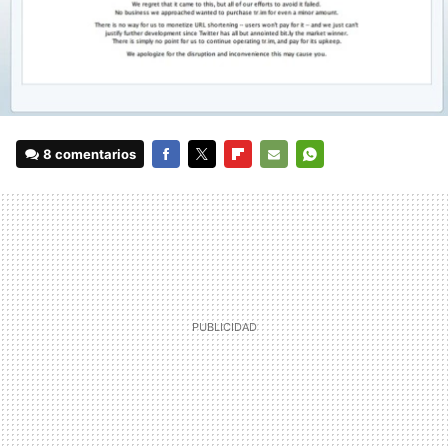
8 comentarios
FACEBOOK
TWITTER
FLIPBOARD
E-
WHATSAPP
MAIL