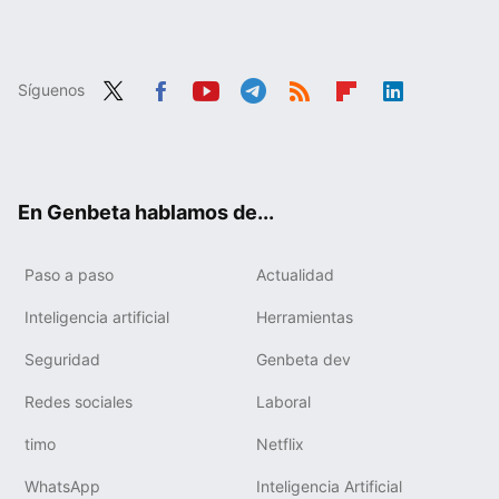
Síguenos
Twit
Fac
You
Tele
RSS
Flip
Link
ter
ebo
tub
gra
boa
edIn
ok
e
m
rd
En Genbeta hablamos de...
Paso a paso
Actualidad
Inteligencia artificial
Herramientas
Seguridad
Genbeta dev
Redes sociales
Laboral
timo
Netflix
WhatsApp
Inteligencia Artificial