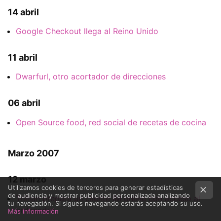
14 abril
Google Checkout llega al Reino Unido
11 abril
Dwarfurl, otro acortador de direcciones
06 abril
Open Source food, red social de recetas de cocina
Marzo 2007
12 marzo
Utilizamos cookies de terceros para generar estadísticas
de audiencia y mostrar publicidad personalizada analizando
Trillian prepara un cliente IM online con acceso al
tu navegación. Si sigues navegando estarás aceptando su uso.
ordenador
Más información