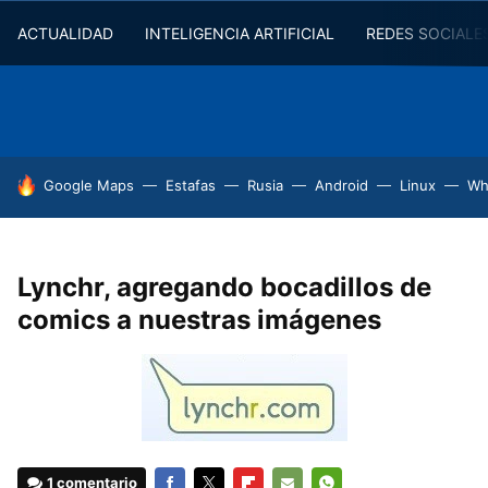
ACTUALIDAD
INTELIGENCIA ARTIFICIAL
REDES SOCIALE
HOY SE HABLA DE
Google Maps
Estafas
Rusia
Android
Linux
Wh
Lynchr, agregando bocadillos de
comics a nuestras imágenes
1 comentario