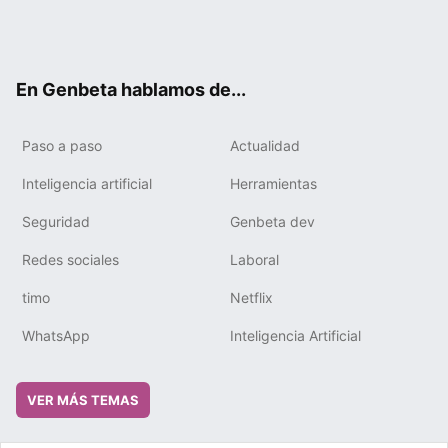
Twit
Fac
You
Tele
RSS
Flip
Link
ter
ebo
tub
gra
boa
edIn
ok
e
m
rd
En Genbeta hablamos de...
Paso a paso
Actualidad
Inteligencia artificial
Herramientas
Seguridad
Genbeta dev
Redes sociales
Laboral
timo
Netflix
WhatsApp
Inteligencia Artificial
VER MÁS TEMAS