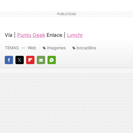
Vía |
Punto Geek
Enlace |
Lynchr
TEMAS
Web
imagenes
bocadillos
FACEBOOK
TWITTER
FLIPBOARD
E-
WHATSAPP
MAIL