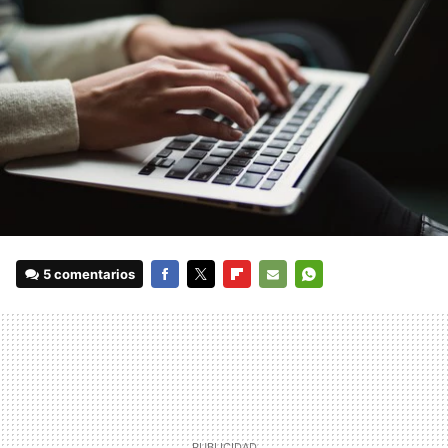
5 comentarios
FACEBOOK
TWITTER
FLIPBOARD
E-
WHATSAPP
MAIL