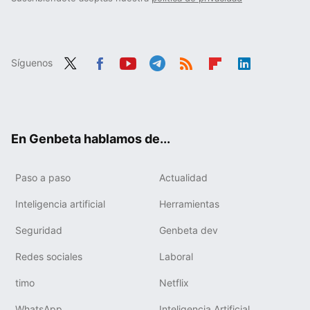
Síguenos
Twit
Fac
You
Tele
RSS
Flip
Link
ter
ebo
tub
gra
boa
edIn
ok
e
m
rd
En Genbeta hablamos de...
Paso a paso
Actualidad
Inteligencia artificial
Herramientas
Seguridad
Genbeta dev
Redes sociales
Laboral
timo
Netflix
WhatsApp
Inteligencia Artificial