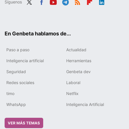
Síguenos
Twit
Fac
You
Tele
RSS
Flip
Link
ter
ebo
tub
gra
boa
edIn
ok
e
m
rd
En Genbeta hablamos de...
Paso a paso
Actualidad
Inteligencia artificial
Herramientas
Seguridad
Genbeta dev
Redes sociales
Laboral
timo
Netflix
WhatsApp
Inteligencia Artificial
VER MÁS TEMAS