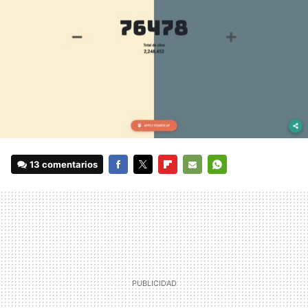
13 comentarios
FACEBOOK
TWITTER
FLIPBOARD
E-
WHATSAPP
MAIL