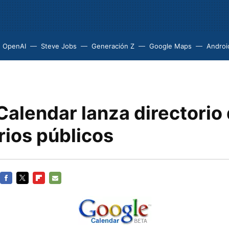
OpenAI
Steve Jobs
Generación Z
Google Maps
Androi
Calendar lanza directorio
rios públicos
FACEBOOK
TWITTER
FLIPBOARD
E-
MAIL