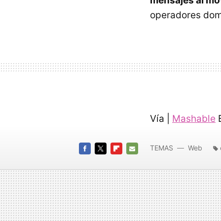
mensajes al móv
operadores domi
Vía |
Mashable
E
TEMAS
Web
FACEBOOK
TWITTER
FLIPBOARD
E-
MAIL