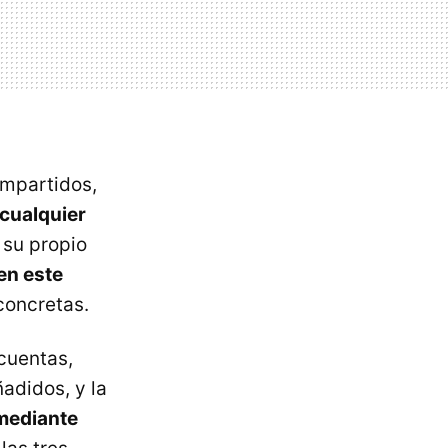
ompartidos,
cualquier
 su propio
en este
concretas.
 cuentas,
adidos, y la
 mediante