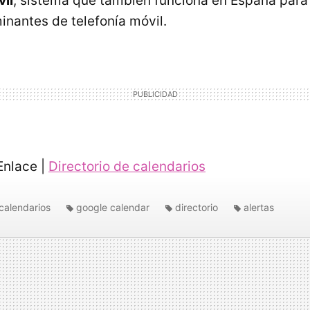
il
, sistema que también funciona en España para 
nantes de telefonía móvil.
nlace |
Directorio de calendarios
calendarios
google calendar
directorio
alertas