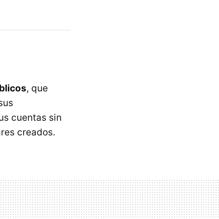
blicos
, que
sus
sus cuentas sin
ares creados.