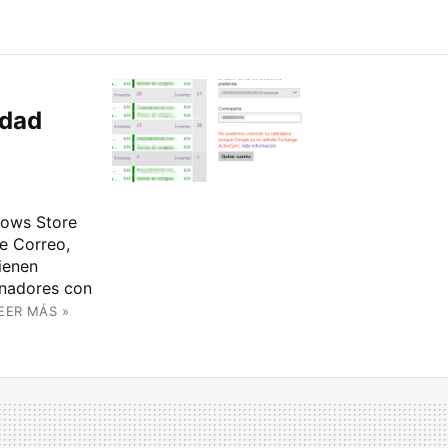
idad
dows Store
de Correo,
ienen
enadores con
EER MÁS »