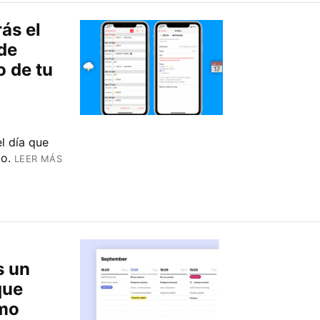
ás el
de
o de tu
l día que
o.
LEER MÁS
s un
que
smo