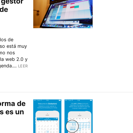
 gestor
 de
dos de
eso está muy
ómo nos
la web 2.0 y
enda....
LEER
forma de
s es un