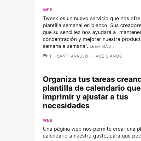
WEB
Tweek es un nuevo servicio que nos ofre
plantilla semanal en blanco. Sus creador
que su sencillez nos ayudará a "mantener
concentración y mejorar nuestra product
semana a semana".
LEER MÁS »
COMENTARIOS
1
SANTI ARAÚJO
HACE 6 AÑOS
Organiza tus tareas crean
plantilla de calendario qu
imprimir y ajustar a tus
necesidades
WEB
Una página web nos permite crear una pla
calendario a nuestro gusto, para que p