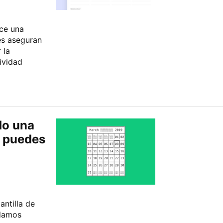
ce una
es aseguran
 la
ividad
do una
e puedes
ntilla de
odamos