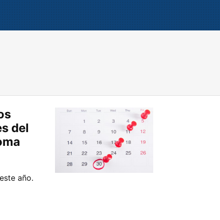
os
es del
noma
este año.