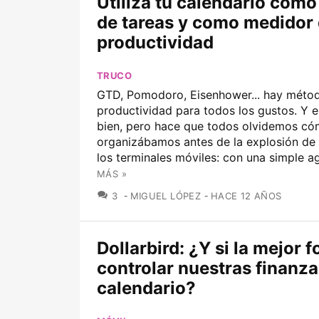
Utiliza tu calendario como
de tareas y como medidor
productividad
TRUCO
GTD, Pomodoro, Eisenhower... hay méto
productividad para todos los gustos. Y 
bien, pero hace que todos olvidemos c
organizábamos antes de la explosión de 
los terminales móviles: con una simple ag
MÁS »
COMENTARIOS
3
MIGUEL LÓPEZ
HACE 12 AÑOS
Dollarbird: ¿Y si la mejor 
controlar nuestras finanza
calendario?