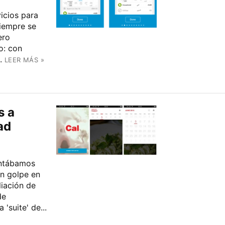
icios para
siempre se
ero
o: con
.
LEER MÁS »
s a
ad
entábamos
n golpe en
iación de
de
'suite' de...