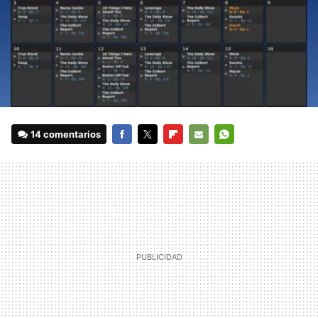
14 comentarios
FACEBOOK
TWITTER
FLIPBOARD
E-
WHATSAPP
MAIL