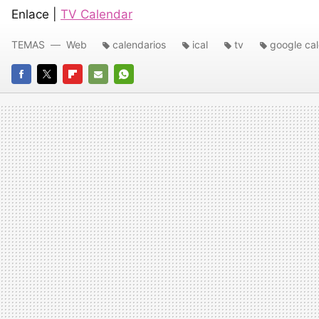
Enlace |
TV Calendar
TEMAS
Web
calendarios
ical
tv
google ca
FACEBOOK
TWITTER
FLIPBOARD
E-
WHATSAPP
MAIL