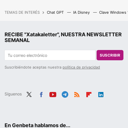
TEMAS DE INTERÉS
Chat GPT
IA Disney
Clave Windows
RECIBE "Xatakaletter", NUESTRA NEWSLETTER
SEMANAL
SUSCRIBIR
Suscribiéndote aceptas nuestra
política de privacidad
Síguenos
Twit
Fac
You
Tele
RSS
Flip
Link
ter
ebo
tub
gra
boa
edIn
ok
e
m
rd
En Genbeta hablamos de...