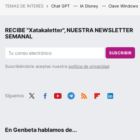
TEMAS DE INTERÉS
Chat GPT
IA Disney
Clave Windows
RECIBE "Xatakaletter", NUESTRA NEWSLETTER
SEMANAL
SUSCRIBIR
Suscribiéndote aceptas nuestra
política de privacidad
Síguenos
Twit
Fac
You
Tele
RSS
Flip
Link
ter
ebo
tub
gra
boa
edIn
ok
e
m
rd
En Genbeta hablamos de...