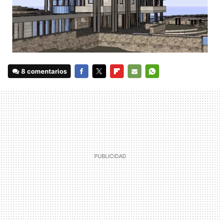
8 comentarios
FACEBOOK
TWITTER
FLIPBOARD
E-
WHATSAPP
MAIL