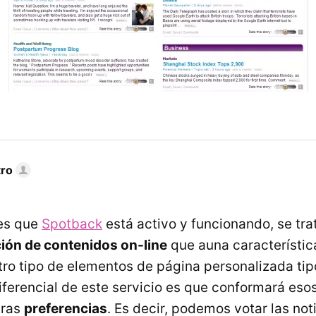
tro
es que
Spotback
está activo y funcionando, se tr
ión de contenidos on-line
que auna característic
tro tipo de elementos de página personalizada ti
diferencial de este servicio es que conformará eso
tras
preferencias
. Es decir, podemos votar las not