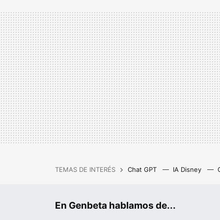
TEMAS DE INTERÉS
Chat GPT
IA Disney
IA gratis
Cash Privicompr
En Genbeta hablamos de...