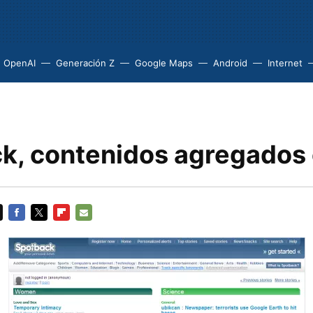
OpenAI
Generación Z
Google Maps
Android
Internet
k, contenidos agregados 
FACEBOOK
TWITTER
FLIPBOARD
E-
MAIL