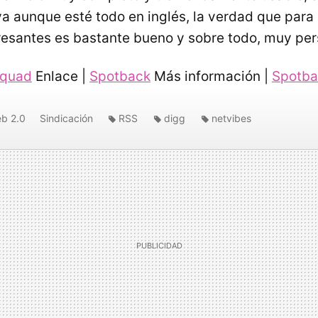
va aunque esté todo en inglés, la verdad que para 
eresantes es bastante bueno y sobre todo, muy per
squad
Enlace |
Spotback
Más información |
Spotba
b 2.0
Sindicación
RSS
digg
netvibes