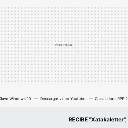
Clave Windows 10
Descargar vídeo Youtube
Calculadora IRPF 
as
Z library
Netflix con anuncios
Eliminar cuenta Instagram
RECIBE "Xatakalette