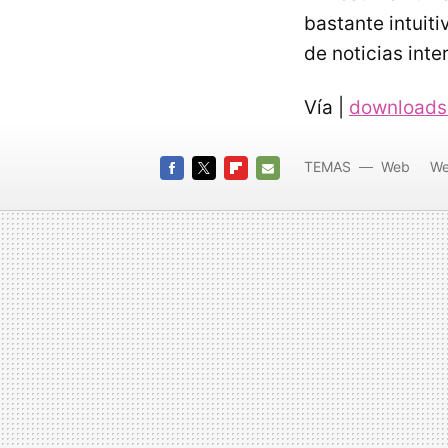
bastante intuiti
de noticias int
Vía |
download
TEMAS
Web
We
FACEBOOK
TWITTER
FLIPBOARD
E-
MAIL