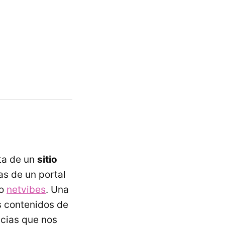
ata de un
sitio
as de un portal
po
netvibes
. Una
s contenidos de
icias que nos