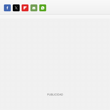
FACEBOOK
TWITTER
FLIPBOARD
E-
WHATSAPP
MAIL