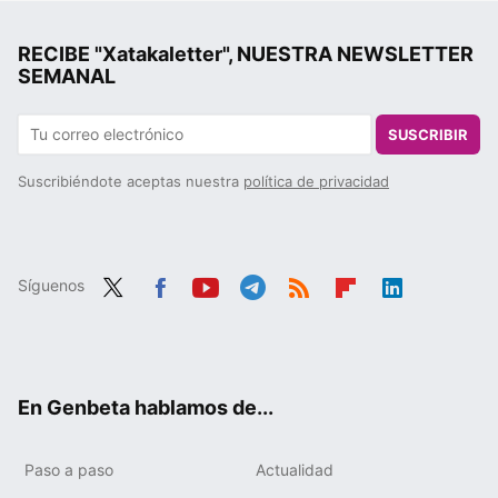
RECIBE "Xatakaletter", NUESTRA NEWSLETTER
SEMANAL
SUSCRIBIR
Suscribiéndote aceptas nuestra
política de privacidad
Síguenos
Twit
Fac
You
Tele
RSS
Flip
Link
ter
ebo
tub
gra
boa
edIn
ok
e
m
rd
En Genbeta hablamos de...
Paso a paso
Actualidad