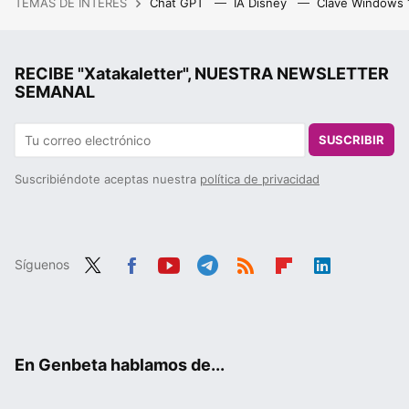
TEMAS DE INTERÉS
Chat GPT
IA Disney
Clave Windows
RECIBE "Xatakaletter", NUESTRA NEWSLETTER
SEMANAL
SUSCRIBIR
Suscribiéndote aceptas nuestra
política de privacidad
Síguenos
Twit
Fac
You
Tele
RSS
Flip
Link
ter
ebo
tub
gra
boa
edIn
ok
e
m
rd
En Genbeta hablamos de...