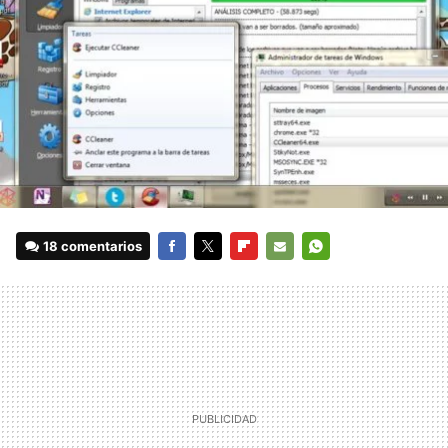
18 comentarios
FACEBOOK
TWITTER
FLIPBOARD
E-
WHATSAPP
MAIL