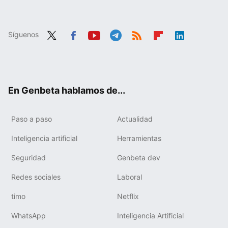
Síguenos
Twit
Fac
You
Tele
RSS
Flip
Link
ter
ebo
tub
gra
boa
edIn
ok
e
m
rd
En Genbeta hablamos de...
Paso a paso
Actualidad
Inteligencia artificial
Herramientas
Seguridad
Genbeta dev
Redes sociales
Laboral
timo
Netflix
WhatsApp
Inteligencia Artificial