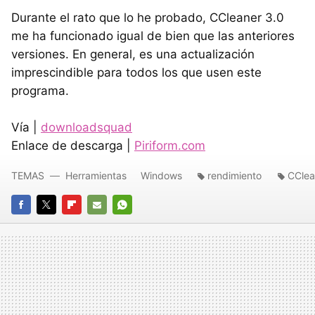
Durante el rato que lo he probado, CCleaner 3.0
me ha funcionado igual de bien que las anteriores
versiones. En general, es una actualización
imprescindible para todos los que usen este
programa.
Vía |
downloadsquad
Enlace de descarga |
Piriform.com
TEMAS
Herramientas
Windows
rendimiento
CClea
FACEBOOK
TWITTER
FLIPBOARD
E-
WHATSAPP
MAIL