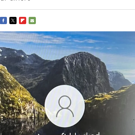
FACEBOOK
TWITTER
FLIPBOARD
E-
MAIL