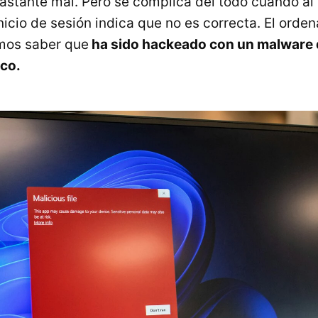
astante mal. Pero se complica del todo cuando al i
nicio de sesión indica que no es correcta. El orde
os saber que
ha sido hackeado con un malware 
ico.