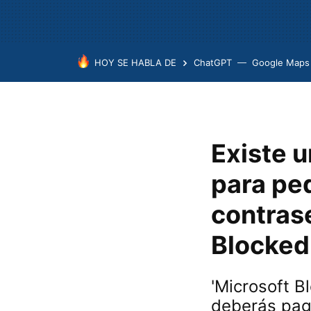
HOY SE HABLA DE
ChatGPT
Google Maps
Existe u
para ped
contrase
Blocked
'Microsoft B
deberás pag