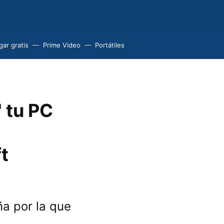
ar gratis
Prime Video
Portátiles
 tu PC
t
ña por la que