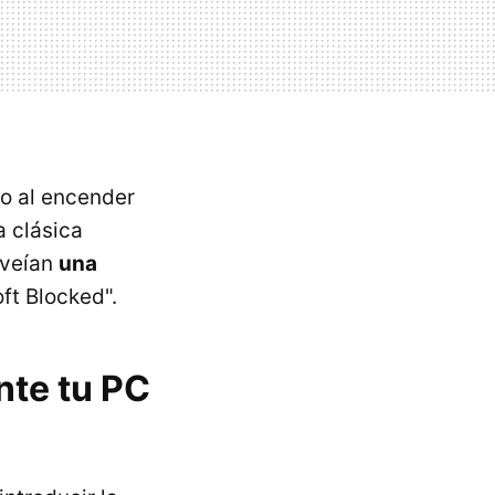
o al encender
 clásica
 veían
una
ft Blocked".
te tu PC