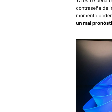
Ya esto suena b
contraseña de i
momento podem
un mal pronóst