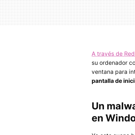
A través de Red
su ordenador co
ventana para in
pantalla de inic
Un malwa
en Wind