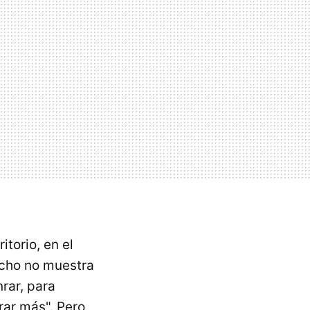
torio, en el
recho no muestra
rar, para
rar más". Pero