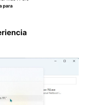
za para
eriencia