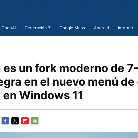
OpenAI
Generación Z
Google Maps
Android
Internet
 es un fork moderno de 7
tegra en el nuevo menú de 
 en Windows 11
FACEBOOK
TWITTER
FLIPBOARD
E-
MAIL