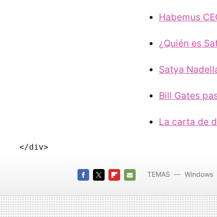
Habemus CEO:
¿Quién es Sa
Satya Nadella
Bill Gates pa
La carta de 
TEMAS
Windows
FACEBOOK
TWITTER
FLIPBOARD
E-
MAIL