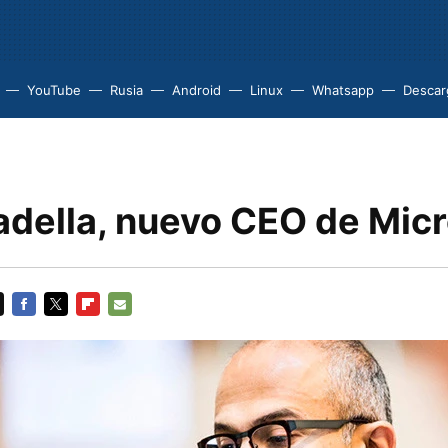
YouTube
Rusia
Android
Linux
Whatsapp
Descarg
adella, nuevo CEO de Micr
FACEBOOK
TWITTER
FLIPBOARD
E-
MAIL