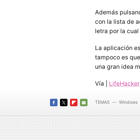
Además pulsand
con la lista de
letra por la cu
La aplicación e
tampoco es que
una gran idea m
Vía |
LifeHacker
TEMAS
Windows
FACEBOOK
TWITTER
FLIPBOARD
E-
MAIL