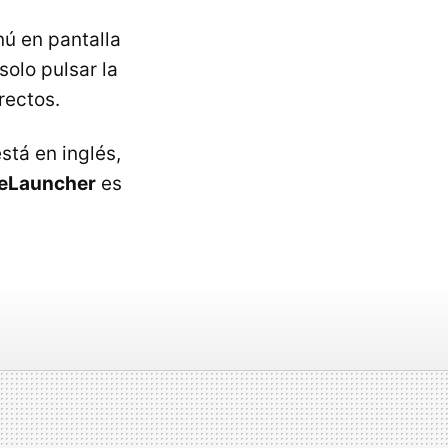
ú en pantalla
olo pulsar la
rectos.
stá en inglés,
teLauncher
es