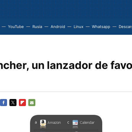
YouTube
Rusia
Android
Linux
Whatsapp
Descarg
cher, un lanzador de favo
FACEBOOK
TWITTER
FLIPBOARD
E-
MAIL