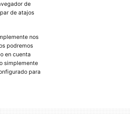
navegador de
par de atajos
simplemente nos
mos podremos
do en cuenta
eto simplemente
onfigurado para