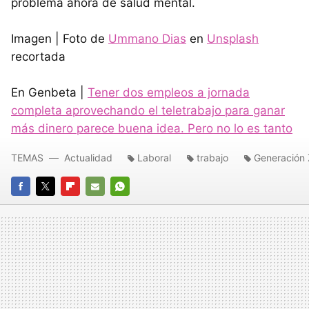
problema ahora de salud mental.
Imagen | Foto de
Ummano Dias
en
Unsplash
recortada
En Genbeta |
Tener dos empleos a jornada
completa aprovechando el teletrabajo para ganar
más dinero parece buena idea. Pero no lo es tanto
TEMAS
Actualidad
Laboral
trabajo
Generación 
FACEBOOK
TWITTER
FLIPBOARD
E-
WHATSAPP
MAIL