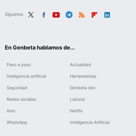
Síguenos
Twit
Fac
You
Tele
RSS
Flip
Link
ter
ebo
tub
gra
boa
edIn
ok
e
m
rd
En Genbeta hablamos de...
Paso a paso
Actualidad
Inteligencia artificial
Herramientas
Seguridad
Genbeta dev
Redes sociales
Laboral
timo
Netflix
WhatsApp
Inteligencia Artificial