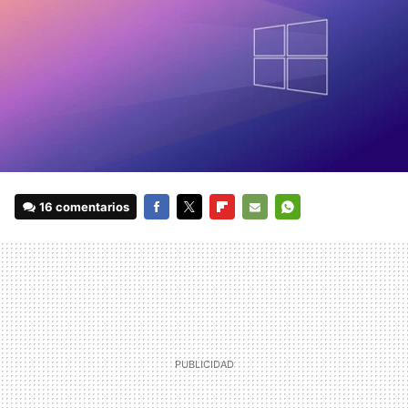
16 comentarios
FACEBOOK
TWITTER
FLIPBOARD
E-
WHATSAPP
MAIL