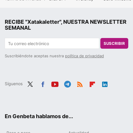
RECIBE "Xatakaletter", NUESTRA NEWSLETTER
SEMANAL
SUSCRIBIR
Suscribiéndote aceptas nuestra
política de privacidad
Síguenos
Twit
Fac
You
Tele
RSS
Flip
Link
ter
ebo
tub
gra
boa
edIn
ok
e
m
rd
En Genbeta hablamos de...
Paso a paso
Actualidad