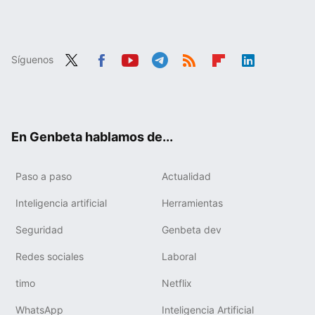
Síguenos
Twit
Fac
You
Tele
RSS
Flip
Link
ter
ebo
tub
gra
boa
edIn
ok
e
m
rd
En Genbeta hablamos de...
Paso a paso
Actualidad
Inteligencia artificial
Herramientas
Seguridad
Genbeta dev
Redes sociales
Laboral
timo
Netflix
WhatsApp
Inteligencia Artificial