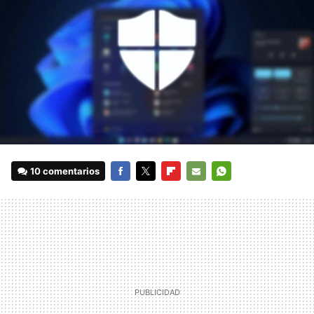
10 comentarios
FACEBOOK
TWITTER
FLIPBOARD
E-
WHATSAPP
MAIL