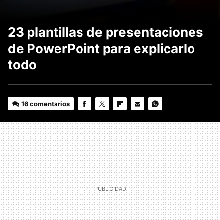
23 plantillas de presentaciones
de PowerPoint para explicarlo
todo
16 comentarios
FACEBOOK
TWITTER
FLIPBOARD
E-
WHATSAPP
MAIL