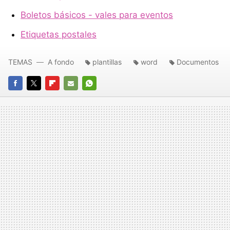
Boletos básicos - vales para eventos
Etiquetas postales
TEMAS
A fondo
plantillas
word
Documentos
FACEBOOK
TWITTER
FLIPBOARD
E-
WHATSAPP
MAIL