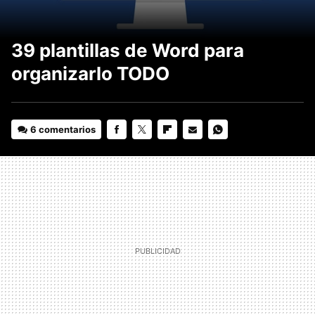
39 plantillas de Word para
organizarlo TODO
6 comentarios
FACEBOOK
TWITTER
FLIPBOARD
E-
WHATSAPP
MAIL