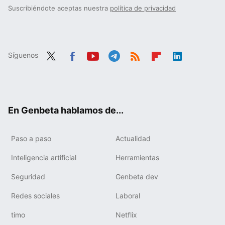
Suscribiéndote aceptas nuestra
política de privacidad
Síguenos
Twit
Fac
You
Tele
RSS
Flip
Link
ter
ebo
tub
gra
boa
edIn
ok
e
m
rd
En Genbeta hablamos de...
Paso a paso
Actualidad
Inteligencia artificial
Herramientas
Seguridad
Genbeta dev
Redes sociales
Laboral
timo
Netflix