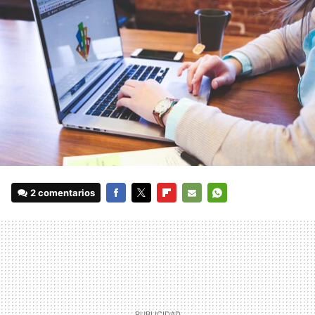
2 comentarios
FACEBOOK
TWITTER
FLIPBOARD
E-
WHATSAPP
MAIL