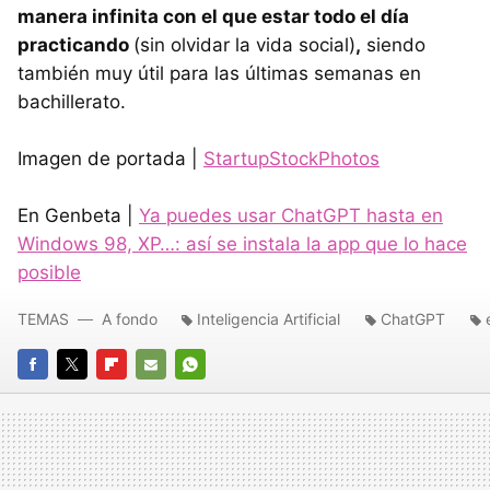
manera infinita con el que estar todo el día
practicando
(sin olvidar la vida social)
,
siendo
también muy útil para las últimas semanas en
bachillerato.
Imagen de portada |
StartupStockPhotos
En Genbeta |
Ya puedes usar ChatGPT hasta en
Windows 98, XP…: así se instala la app que lo hace
posible
TEMAS
A fondo
Inteligencia Artificial
ChatGPT
FACEBOOK
TWITTER
FLIPBOARD
E-
WHATSAPP
MAIL