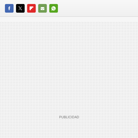
FACEBOOK
TWITTER
FLIPBOARD
E-
WHATSAPP
MAIL