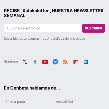
RECIBE "Xatakaletter", NUESTRA NEWSLETTER
SEMANAL
SUSCRIBIR
Suscribiéndote aceptas nuestra
política de privacidad
Síguenos
Twit
Fac
You
Tele
RSS
Flip
Link
ter
ebo
tub
gra
boa
edIn
ok
e
m
rd
En Genbeta hablamos de...
Paso a paso
Actualidad