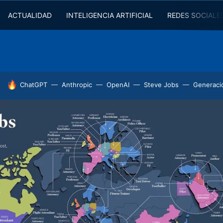
ACTUALIDAD
INTELIGENCIA ARTIFICIAL
REDES SOCIALE
HOY SE HABLA DE
ChatGPT
Anthropic
OpenAI
Steve Jobs
Generaci