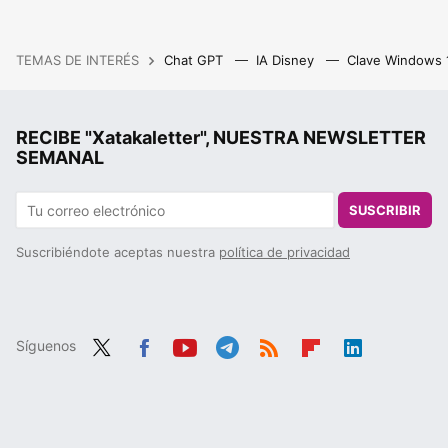
TEMAS DE INTERÉS
Chat GPT
IA Disney
Clave Windows
RECIBE "Xatakaletter", NUESTRA NEWSLETTER
SEMANAL
SUSCRIBIR
Suscribiéndote aceptas nuestra
política de privacidad
Síguenos
Twit
Fac
You
Tele
RSS
Flip
Link
ter
ebo
tub
gra
boa
edIn
ok
e
m
rd