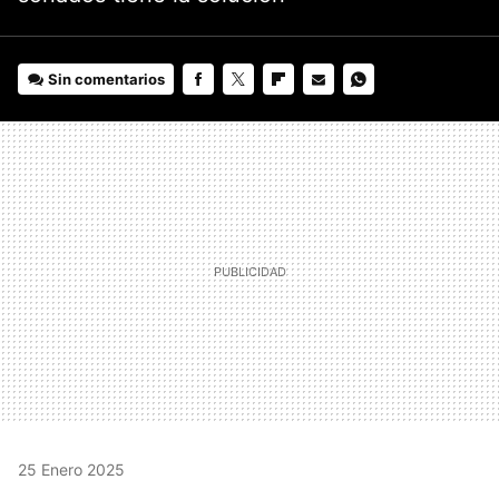
Sin comentarios
FACEBOOK
TWITTER
FLIPBOARD
E-
WHATSAPP
MAIL
25 Enero 2025