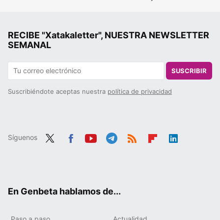
RECIBE "Xatakaletter", NUESTRA NEWSLETTER
SEMANAL
SUSCRIBIR
Suscribiéndote aceptas nuestra
política de privacidad
Síguenos
Twit
Fac
You
Tele
RSS
Flip
Link
ter
ebo
tub
gra
boa
edIn
ok
e
m
rd
En Genbeta hablamos de...
Paso a paso
Actualidad