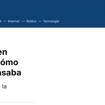
d
Internet
Roblox
Tecnología
en
cómo
nsaba
 la