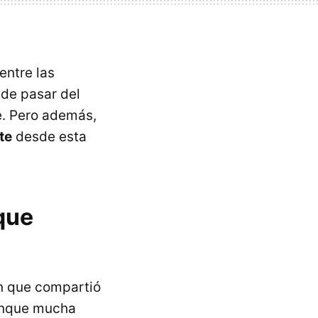
entre las
ede pasar del
e. Pero además,
te
desde esta
que
ón que compartió
aunque mucha