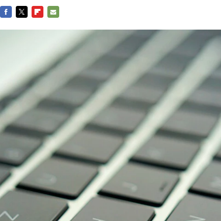
FACEBOOK
TWITTER
FLIPBOARD
E-
MAIL