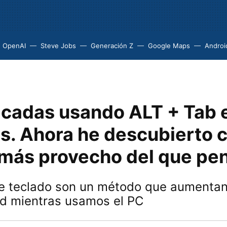
OpenAI
Steve Jobs
Generación Z
Google Maps
Androi
écadas usando ALT + Tab 
. Ahora he descubierto 
 más provecho del que pe
de teclado son un método que aumentan
ad mientras usamos el PC