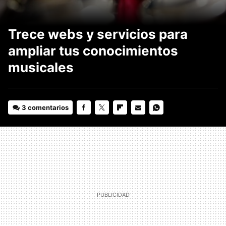
Trece webs y servicios para
ampliar tus conocimientos
musicales
3 comentarios
FACEBOOK
TWITTER
FLIPBOARD
E-
WHATSAPP
MAIL