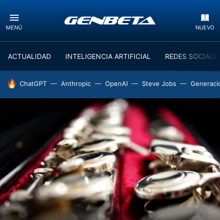
MENÚ
NUEVO
ACTUALIDAD
INTELIGENCIA ARTIFICIAL
REDES SOCIALE
HOY SE HABLA DE
ChatGPT
Anthropic
OpenAI
Steve Jobs
Generaci