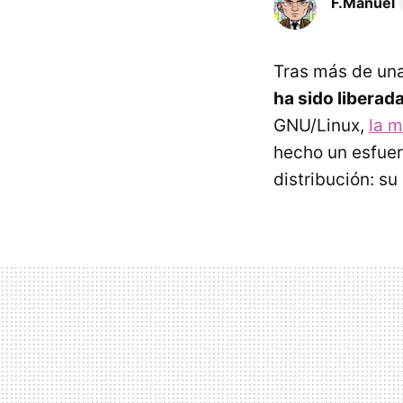
F.Manuel
Tras más de una
ha sido liberad
GNU
/Linux,
la m
hecho un esfuerz
distribución: su