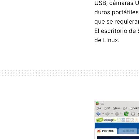
USB
, cámaras
U
duros portátile
que se requier
El escritorio d
de Linux.