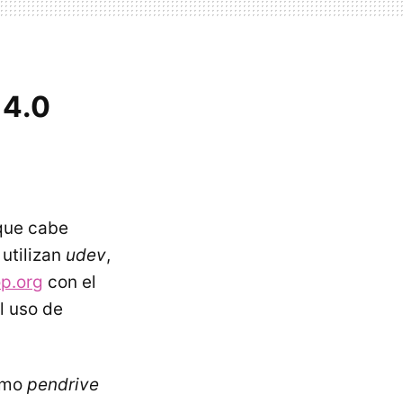
14.0
 que cabe
 utilizan
udev
,
p.org
con el
l uso de
mo
pendrive