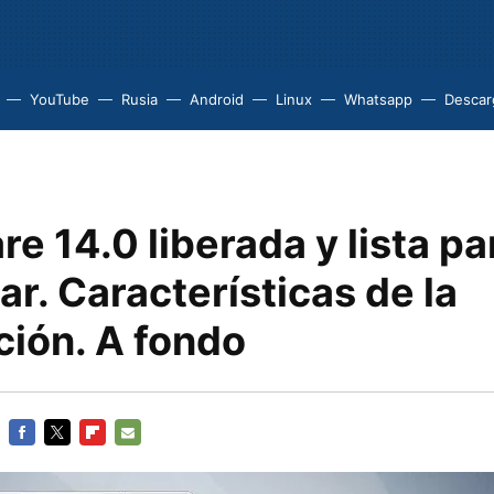
YouTube
Rusia
Android
Linux
Whatsapp
Descarg
e 14.0 liberada y lista pa
r. Características de la
ción. A fondo
FACEBOOK
TWITTER
FLIPBOARD
E-
MAIL