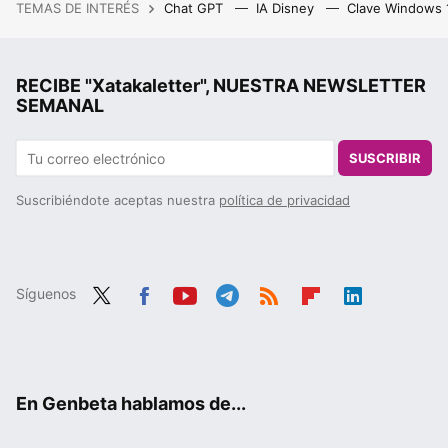
TEMAS DE INTERÉS
Chat GPT
IA Disney
Clave Windows
RECIBE "Xatakaletter", NUESTRA NEWSLETTER
SEMANAL
SUSCRIBIR
Suscribiéndote aceptas nuestra
política de privacidad
Síguenos
Twit
Fac
You
Tele
RSS
Flip
Link
ter
ebo
tub
gra
boa
edIn
ok
e
m
rd
En Genbeta hablamos de...