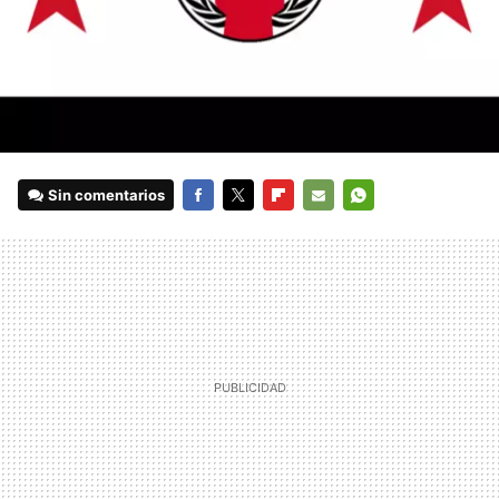
Sin comentarios
FACEBOOK
TWITTER
FLIPBOARD
E-
WHATSAPP
MAIL