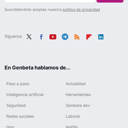
Suscribiéndote aceptas nuestra
política de privacidad
Síguenos
Twit
Fac
You
Tele
RSS
Flip
Link
ter
ebo
tub
gra
boa
edIn
ok
e
m
rd
En Genbeta hablamos de...
Paso a paso
Actualidad
Inteligencia artificial
Herramientas
Seguridad
Genbeta dev
Redes sociales
Laboral
timo
Netflix