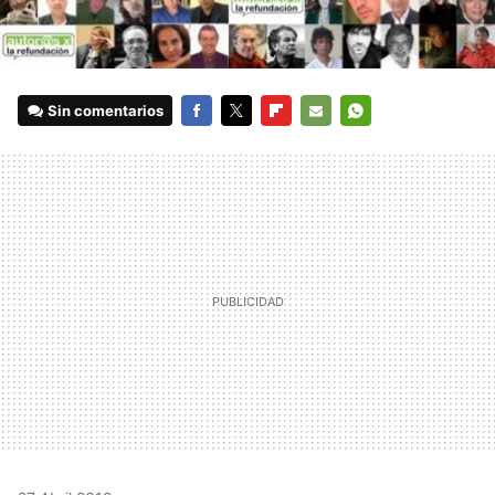
Sin comentarios
FACEBOOK
TWITTER
FLIPBOARD
E-
WHATSAPP
MAIL