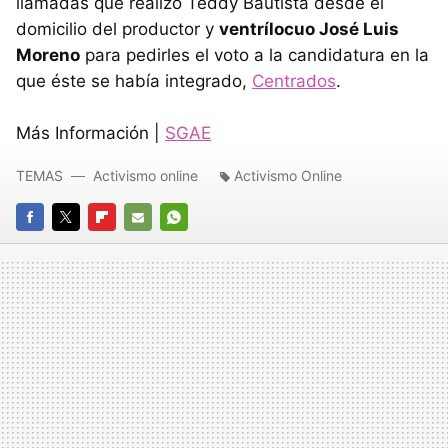
llamadas que realizó Teddy Bautista desde el
domicilio del productor y
ventrílocuo José Luis
Moreno
para pedirles el voto a la candidatura en la
que éste se había integrado,
Centrados
.
Más Información |
SGAE
TEMAS
Activismo online
Activismo Online
FACEBOOK
TWITTER
FLIPBOARD
E-
WHATSAPP
MAIL