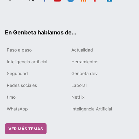
Twit
Fac
You
Tele
RSS
Flip
Link
ter
ebo
tub
gra
boa
edIn
ok
e
m
rd
En Genbeta hablamos de...
Paso a paso
Actualidad
Inteligencia artificial
Herramientas
Seguridad
Genbeta dev
Redes sociales
Laboral
timo
Netflix
WhatsApp
Inteligencia Artificial
VER MÁS TEMAS