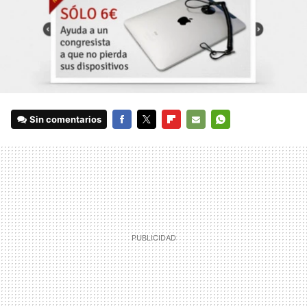
Sin comentarios
FACEBOOK
TWITTER
FLIPBOARD
E-
WHATSAPP
MAIL