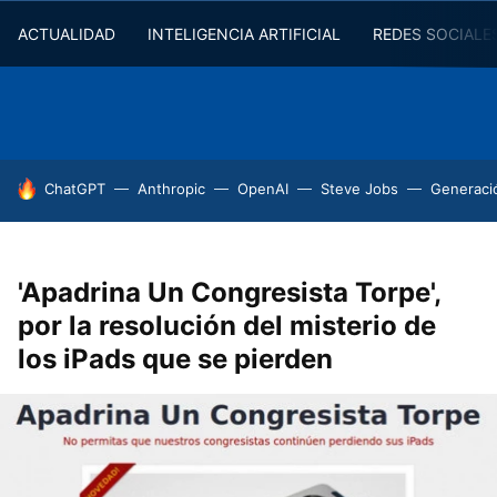
ACTUALIDAD
INTELIGENCIA ARTIFICIAL
REDES SOCIALE
HOY SE HABLA DE
ChatGPT
Anthropic
OpenAI
Steve Jobs
Generaci
'Apadrina Un Congresista Torpe',
por la resolución del misterio de
los iPads que se pierden