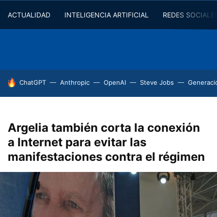
ACTUALIDAD
INTELIGENCIA ARTIFICIAL
REDES SOCIALE
HOY SE HABLA DE
ChatGPT
Anthropic
OpenAI
Steve Jobs
Generaci
Argelia también corta la conexión
a Internet para evitar las
manifestaciones contra el régimen