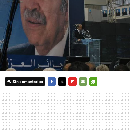
Sin comentarios
FACEBOOK
TWITTER
FLIPBOARD
E-
WHATSAPP
MAIL