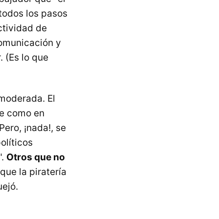
 todos los pasos
ctividad de
comunicación y
. (Es lo que
 moderada. El
te como en
Pero, ¡nada!, se
olíticos
".
Otros que no
que la piratería
uejó.