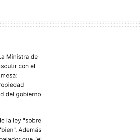
a Ministra de
scutir con el
a mesa:
propiedad
ad del gobierno
e la ley "sobre
 "bien". Además
mbajador que "el