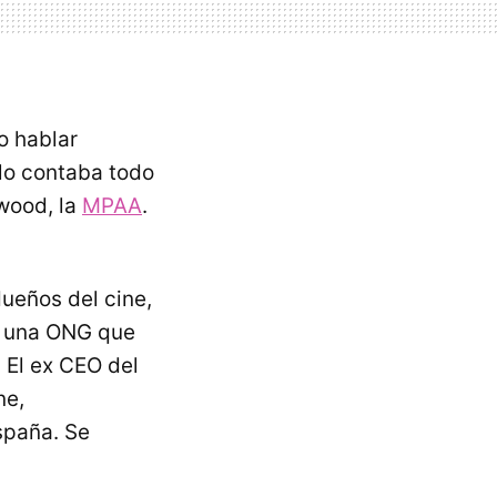
o hablar
 lo contaba todo
ywood, la
MPAA
.
ueños del cine,
n una ONG que
. El ex CEO del
ne,
spaña. Se