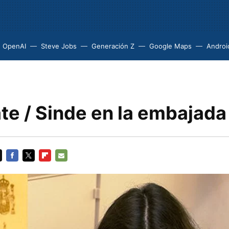
OpenAI
Steve Jobs
Generación Z
Google Maps
Androi
te / Sinde en la embajada
FACEBOOK
TWITTER
FLIPBOARD
E-
MAIL