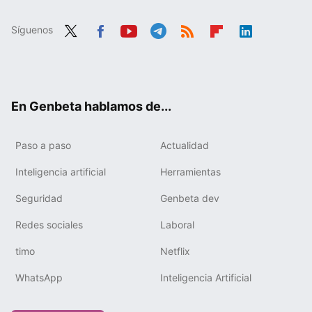
Síguenos
Twit
Fac
You
Tele
RSS
Flip
Link
ter
ebo
tub
gra
boa
edIn
ok
e
m
rd
En Genbeta hablamos de...
Paso a paso
Actualidad
Inteligencia artificial
Herramientas
Seguridad
Genbeta dev
Redes sociales
Laboral
timo
Netflix
WhatsApp
Inteligencia Artificial