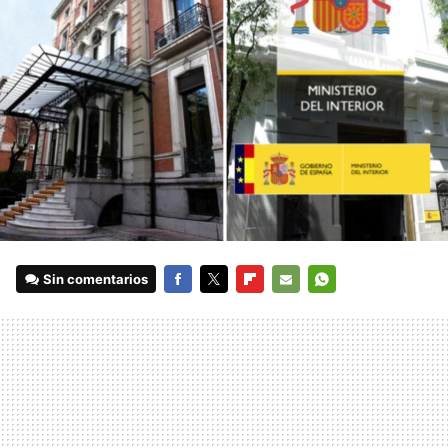
Sin comentarios
FACEBOOK
TWITTER
FLIPBOARD
E-
WHATSAPP
MAIL