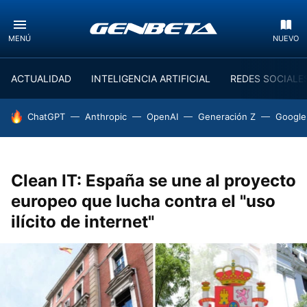
MENÚ
NUEVO
ACTUALIDAD
INTELIGENCIA ARTIFICIAL
REDES SOCIALE
HOY SE HABLA DE
ChatGPT
Anthropic
OpenAI
Generación Z
Google
Clean IT: España se une al proyecto
europeo que lucha contra el "uso
ilícito de internet"