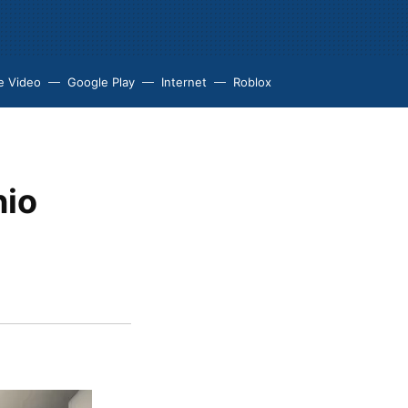
e Video
Google Play
Internet
Roblox
nio