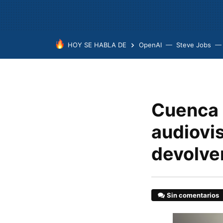
HOY SE HABLA DE
OpenAI
Steve Jobs
Cuenca n
audiovi
devolve
Sin comentarios