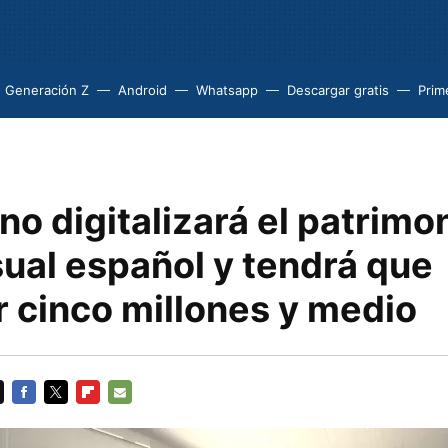
Generación Z
Android
Whatsapp
Descargar gratis
Prim
o digitalizará el patrimo
sual español y tendrá que
r cinco millones y medio
FACEBOOK
TWITTER
FLIPBOARD
E-
MAIL