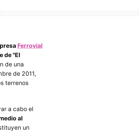
mpresa
Ferrovial
e de "El
ón de una
embre de 2011,
os terrenos
var a cabo el
 medio al
stituyen un