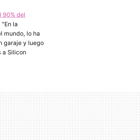
l 90% del
 "En la
l mundo, lo ha
n garaje y luego
 a Silicon