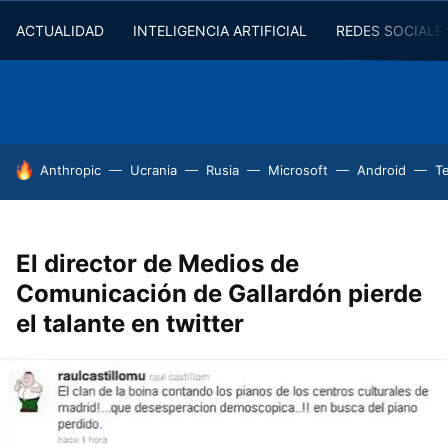
ACTUALIDAD
INTELIGENCIA ARTIFICIAL
REDES SOCIALE
HOY SE HABLA DE
Anthropic
Ucrania
Rusia
Microsoft
Android
T
El director de Medios de
Comunicación de Gallardón pierde
el talante en twitter