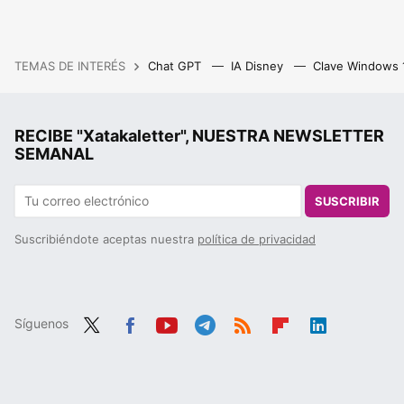
TEMAS DE INTERÉS
Chat GPT
IA Disney
Clave Windows
RECIBE "Xatakaletter", NUESTRA NEWSLETTER
SEMANAL
SUSCRIBIR
Suscribiéndote aceptas nuestra
política de privacidad
Síguenos
Twit
Fac
You
Tele
RSS
Flip
Link
ter
ebo
tub
gra
boa
edIn