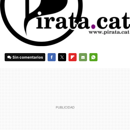
Sin comentarios
FACEBOOK
TWITTER
FLIPBOARD
E-
WHATSAPP
MAIL