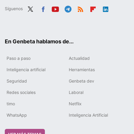
Síguenos
Twit
Fac
You
Tele
RSS
Flip
Link
ter
ebo
tub
gra
boa
edIn
ok
e
m
rd
En Genbeta hablamos de...
Paso a paso
Actualidad
Inteligencia artificial
Herramientas
Seguridad
Genbeta dev
Redes sociales
Laboral
timo
Netflix
WhatsApp
Inteligencia Artificial