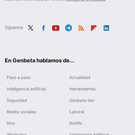
Síguenos
Twit
Fac
You
Tele
RSS
Flip
Link
ter
ebo
tub
gra
boa
edIn
ok
e
m
rd
En Genbeta hablamos de...
Paso a paso
Actualidad
Inteligencia artificial
Herramientas
Seguridad
Genbeta dev
Redes sociales
Laboral
timo
Netflix
WhatsApp
Inteligencia Artificial