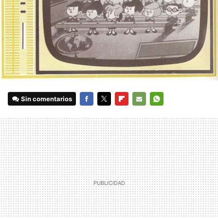
Sin comentarios
FACEBOOK
TWITTER
FLIPBOARD
E-
WHATSAPP
MAIL