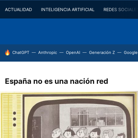
ACTUALIDAD
INTELIGENCIA ARTIFICIAL
REDES SOCIALE
HOY SE HABLA DE
ChatGPT
Anthropic
OpenAI
Generación Z
Google
España no es una nación red