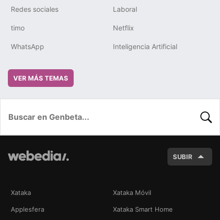
Redes sociales
Laboral
timo
Netflix
WhatsApp
Inteligencia Artificial
VER MÁS TEMAS
BUSC
SUBIR
Xataka
Xataka Móvil
Applesfera
Xataka Smart Home