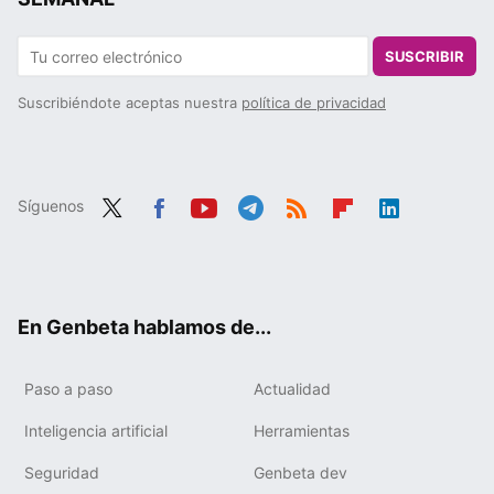
SUSCRIBIR
Suscribiéndote aceptas nuestra
política de privacidad
Síguenos
Twit
Fac
You
Tele
RSS
Flip
Link
ter
ebo
tub
gra
boa
edIn
ok
e
m
rd
En Genbeta hablamos de...
Paso a paso
Actualidad
Inteligencia artificial
Herramientas
Seguridad
Genbeta dev