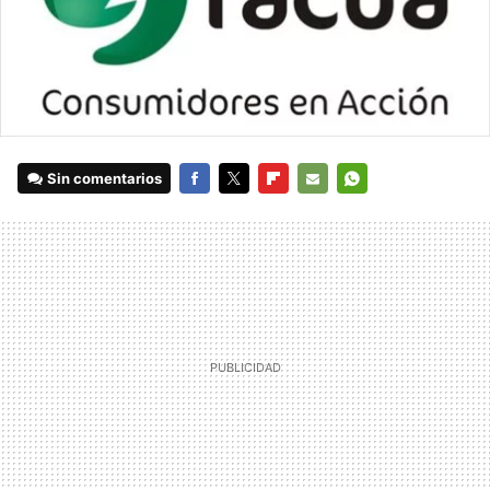
Sin comentarios
FACEBOOK
TWITTER
FLIPBOARD
E-
WHATSAPP
MAIL