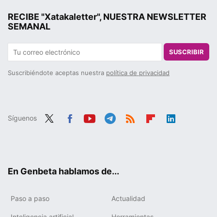
RECIBE "Xatakaletter", NUESTRA NEWSLETTER
SEMANAL
SUSCRIBIR
Suscribiéndote aceptas nuestra
política de privacidad
Síguenos
Twit
Fac
You
Tele
RSS
Flip
Link
ter
ebo
tub
gra
boa
edIn
ok
e
m
rd
En Genbeta hablamos de...
Paso a paso
Actualidad
Inteligencia artificial
Herramientas