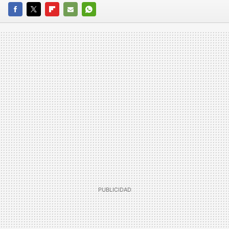
FACEBOOK
TWITTER
FLIPBOARD
E-
WHATSAPP
MAIL