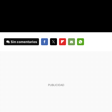
Sin comentarios
FACEBOOK
TWITTER
FLIPBOARD
E-
WHATSAPP
MAIL