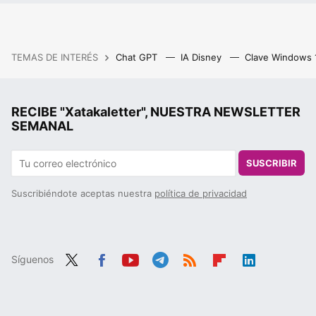
TEMAS DE INTERÉS
Chat GPT
IA Disney
Clave Windows
RECIBE "Xatakaletter", NUESTRA NEWSLETTER
SEMANAL
SUSCRIBIR
Suscribiéndote aceptas nuestra
política de privacidad
Síguenos
Twit
Fac
You
Tele
RSS
Flip
Link
ter
ebo
tub
gra
boa
edIn