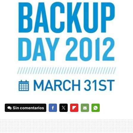
Sin comentarios
FACEBOOK
TWITTER
FLIPBOARD
E-
WHATSAPP
MAIL