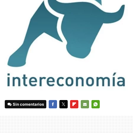
Sin comentarios
FACEBOOK
TWITTER
FLIPBOARD
E-
WHATSAPP
MAIL