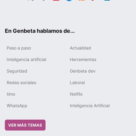
Twit
Fac
You
Tele
RSS
Flip
Link
ter
ebo
tub
gra
boa
edIn
ok
e
m
rd
En Genbeta hablamos de...
Paso a paso
Actualidad
Inteligencia artificial
Herramientas
Seguridad
Genbeta dev
Redes sociales
Laboral
timo
Netflix
WhatsApp
Inteligencia Artificial
VER MÁS TEMAS