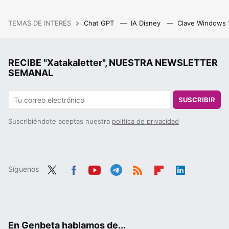
TEMAS DE INTERÉS
Chat GPT
IA Disney
Clave Windows
RECIBE "Xatakaletter", NUESTRA NEWSLETTER
SEMANAL
SUSCRIBIR
Suscribiéndote aceptas nuestra
política de privacidad
Síguenos
Twit
Fac
You
Tele
RSS
Flip
Link
ter
ebo
tub
gra
boa
edIn
ok
e
m
rd
En Genbeta hablamos de...