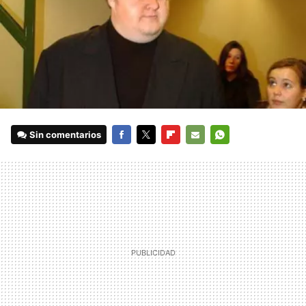
Sin comentarios
FACEBOOK
TWITTER
FLIPBOARD
E-
WHATSAPP
MAIL