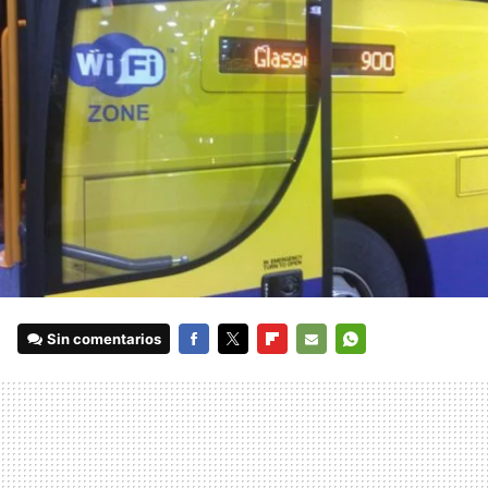
Sin comentarios
FACEBOOK
TWITTER
FLIPBOARD
E-
WHATSAPP
MAIL