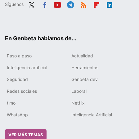
Síguenos
Twit
Fac
You
Tele
RSS
Flip
Link
ter
ebo
tub
gra
boa
edIn
ok
e
m
rd
En Genbeta hablamos de...
Paso a paso
Actualidad
Inteligencia artificial
Herramientas
Seguridad
Genbeta dev
Redes sociales
Laboral
timo
Netflix
WhatsApp
Inteligencia Artificial
VER MÁS TEMAS