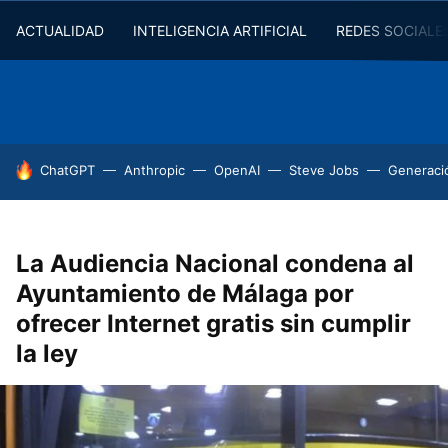
ACTUALIDAD
INTELIGENCIA ARTIFICIAL
REDES SOCIALE
HOY SE HABLA DE
ChatGPT
Anthropic
OpenAI
Steve Jobs
Generaci
La Audiencia Nacional condena al
Ayuntamiento de Málaga por
ofrecer Internet gratis sin cumplir
la ley